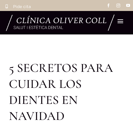
Saltar
Pide cita
al
contenido
Tog
Navi
Ho
5 SECRETOS PARA
Tra
CUIDAR LOS
Eq
DIENTES EN
La 
NAVIDAD
Res