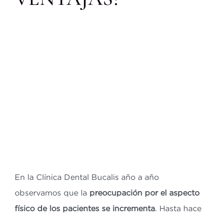
Bl
Co
ES
CA
En la Clínica Dental Bucalis año a año
observamos que la
preocupación por el aspecto
físico de los pacientes se incrementa
. Hasta hace