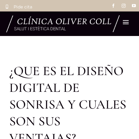
Saltar
Pide cita
al
contenido
Tog
Navi
Ho
¿QUE ES EL DISEÑO
Tra
DIGITAL DE
Eq
SONRISA Y CUALES
La 
SON SUS
Res
VENTAJAS?