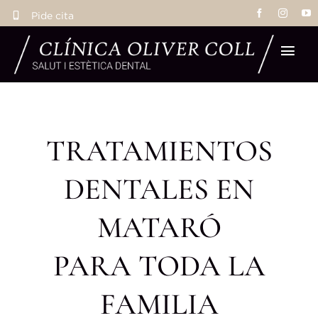
Saltar
Pide cita
al
contenido
Tog
Navi
Ho
TRATAMIENTOS
Tra
DENTALES EN
Eq
MATARÓ
La 
PARA TODA LA
FAMILIA
Res