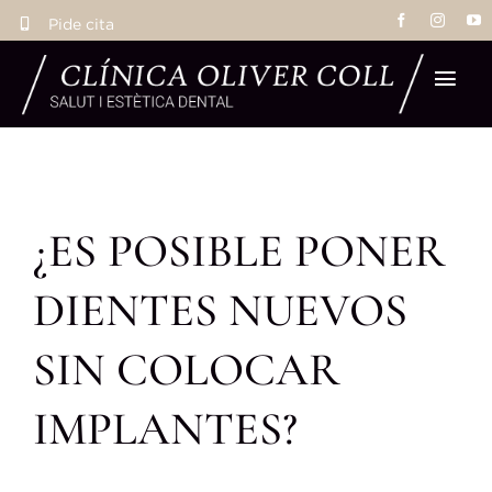
Saltar
Pide cita
al
contenido
Tog
Navi
Ho
¿ES POSIBLE PONER
Tra
DIENTES NUEVOS
Eq
SIN COLOCAR
La 
IMPLANTES?
Res