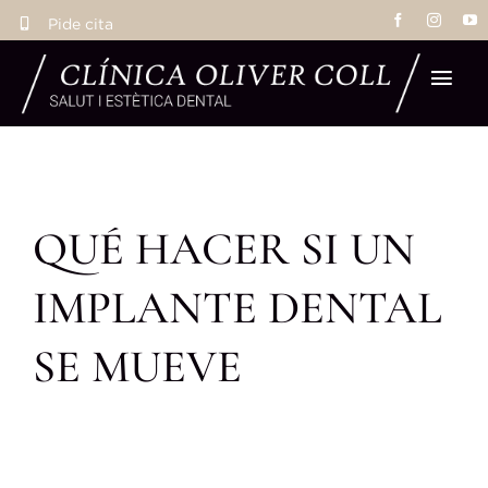
Saltar
Pide cita
al
contenido
Tog
Navi
Ho
QUÉ HACER SI UN
Tra
IMPLANTE DENTAL
Eq
SE MUEVE
La 
Res