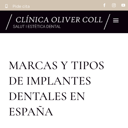
Saltar
Pide cita
al
contenido
Tog
Navi
Ho
MARCAS Y TIPOS
Tra
DE IMPLANTES
Eq
DENTALES EN
La 
ESPAÑA
Res