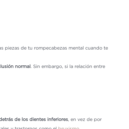
 las piezas de tu rompecabezas mental cuando te
lusión normal
. Sin embargo, si la relación entre
etrás de los dientes inferiores
, en vez de por
tales y trastornos como el
bruxismo
.