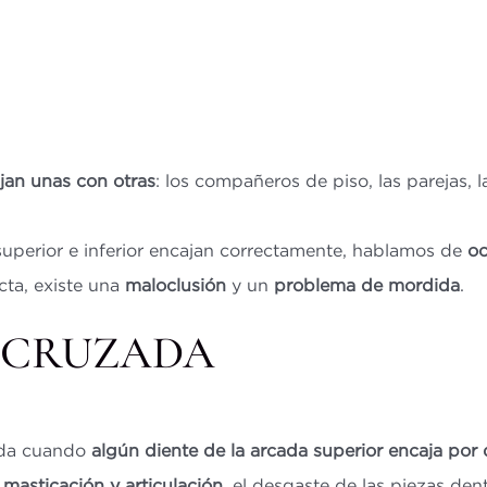
jan unas con otras
: los compañeros de piso, las parejas,
 superior e inferior encajan correctamente, hablamos de
oc
cta, existe una
maloclusión
y un
problema de mordida
.
A CRUZADA
 da cuando
algún diente de la arcada superior encaja por d
masticación y articulación
, el desgaste de las piezas den