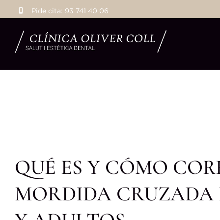
Saltar
Pide cita:
93 741 40 06
al
contenido
QUÉ ES Y CÓMO COR
MORDIDA CRUZADA 