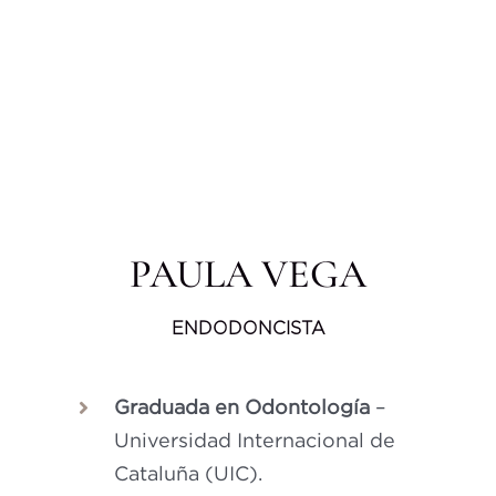
Bl
Co
ES
CA
PAULA VEGA
ENDODONCISTA
Graduada en
Odontología
–
Universidad Internacional de
Cataluña (UIC).