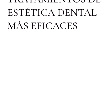
Bl
ESTÉTICA DENTAL
MÁS EFICACES
Co
ES
CA