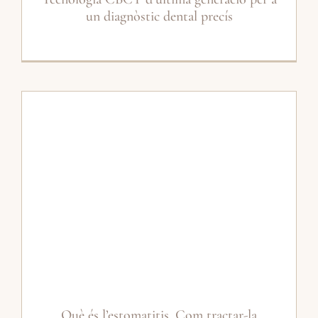
un diagnòstic dental precís
Què és l’estomatitis. Com tractar-la