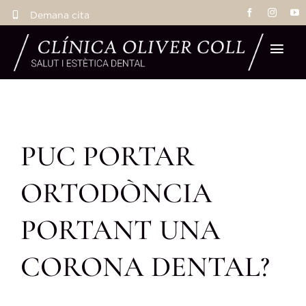
Skip
Demana cita
to
content
Tog
Navi
Inic
PUC PORTAR
Tr
ORTODÒNCIA
Eq
PORTANT UNA
La 
CORONA DENTAL?
Res