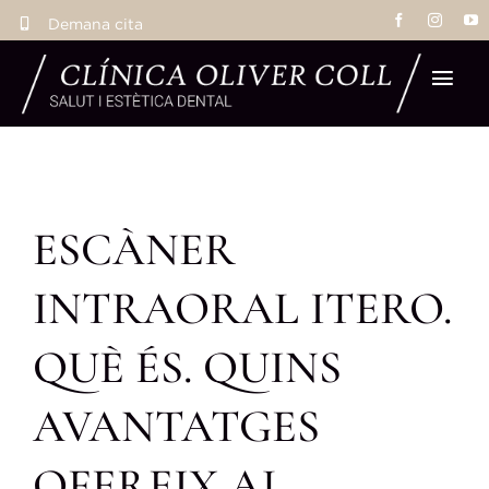
Skip
Demana cita
to
content
Tog
Navi
Inic
ESCÀNER
Tr
INTRAORAL ITERO.
Eq
QUÈ ÉS. QUINS
La 
AVANTATGES
Res
OFEREIX AL