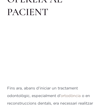
Bl
PACIENT
Co
ES
CA
Fins ara, abans d’iniciar un tractament
odontològic, especialment d’
ortodòncia
o en
reconstruccions dentals, era necessari realitzar