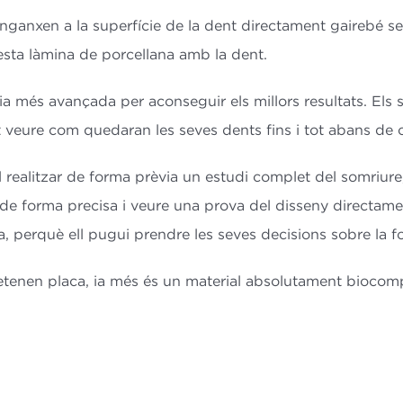
ganxen a la superfície de la dent directament gairebé sense 
questa làmina de porcellana amb la dent.
a més avançada per aconseguir els millors resultats. Els 
t veure com quedaran les seves dents fins i tot abans de
l realitzar de forma prèvia un estudi complet del somriur
e forma precisa i veure una prova del disseny directament
erquè ell pugui prendre les seves decisions sobre la form
retenen placa, ia més és un material absolutament biocomp