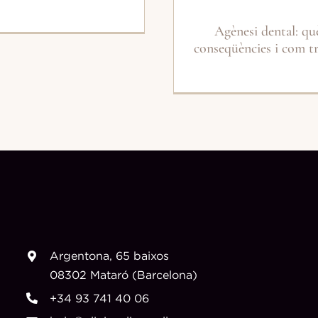
Agènesi dental: què
conseqüències i com tr
Argentona, 65 baixos
08302 Mataró (Barcelona)
+34 93 741 40 06