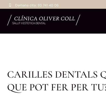
Skip
Demana cita:
93 741 40 06
to
content
CARILLES DENTALS Q
QUE POT FER PER TU