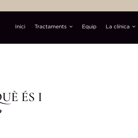
Inici
Tractaments
Equip
La clínica
UÈ ÉS I
?