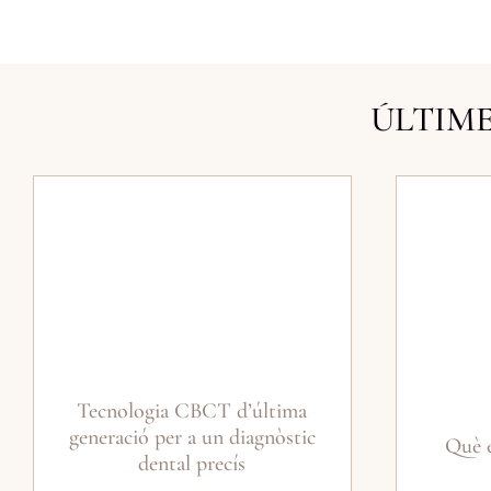
ÚLTIME
Tecnologia CBCT d’última
generació per a un diagnòstic
Què é
dental precís