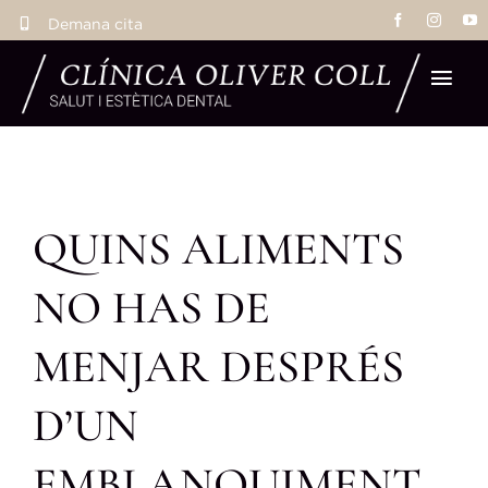
Skip
Demana cita
to
content
Tog
Navi
Inic
QUINS ALIMENTS
Tr
NO HAS DE
Eq
MENJAR DESPRÉS
La 
D’UN
Res
EMBLANQUIMENT