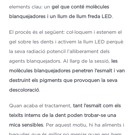
elements clau: un
gel que conté molècules
blanquejadores i un llum de llum freda LED
.
El procés és el següent: col·loquem i estenem el
gel sobre les dents i activem la llum LED perquè
la seva radiació potenciï l’alliberament dels
agents blanquejadors. Al llarg de la sessió,
les
molècules blanquejadores penetren l’esmalt i van
destruint els pigments que provoquen la seva
descoloració
.
Quan acaba el tractament,
tant l’esmalt com els
teixits interns
de la dent poden trobar-se una
mica sensibles
. Per aquest motiu, hi ha aliments i
begudes que és millor no menjar quan ens hem