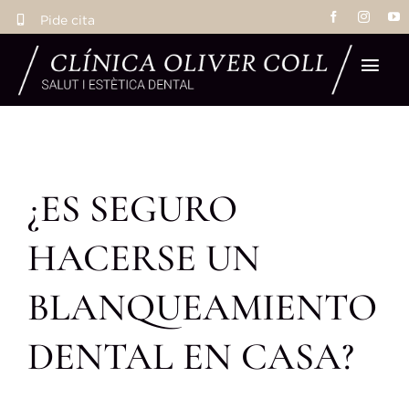
Saltar
Pide cita
al
contenido
Tog
Navi
Ho
¿ES SEGURO
Tra
HACERSE UN
Eq
BLANQUEAMIENTO
La 
DENTAL EN CASA?
Res