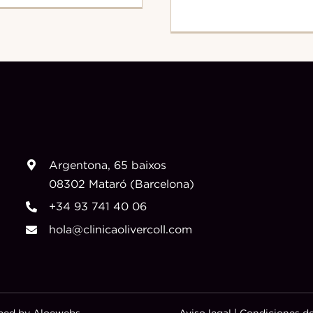
Argentona, 65 baixos
08302 Mataró (Barcelona)
+34 93 741 40 06
hola@clinicaolivercoll.com
oped by
Aloewebs
Aviso legal
|
Condiciones de