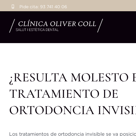
Saltar
Pide cita:
93 741 40 06
al
contenido
¿RESULTA MOLESTO 
TRATAMIENTO DE
ORTODONCIA INVISI
Los tratamientos de ortodoncia invisible se va posi