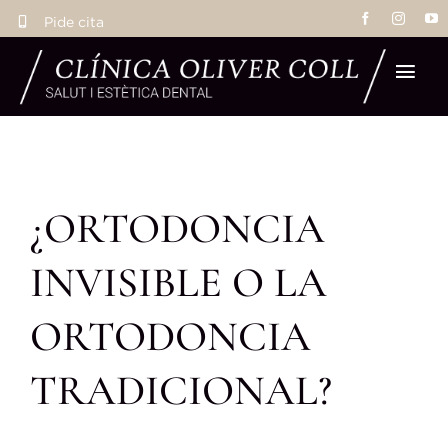
Saltar
Pide cita
al
contenido
Tog
Navi
Ho
¿ORTODONCIA
Tra
INVISIBLE O LA
Eq
ORTODONCIA
La 
TRADICIONAL?
Res