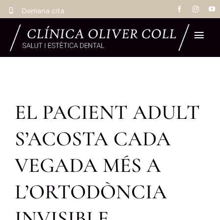
Skip
Demana cita
to
content
Tog
Navi
Inic
EL PACIENT ADULT
Tr
S’ACOSTA CADA
Eq
VEGADA MÉS A
La 
L’ORTODÒNCIA
Res
INVISIBLE