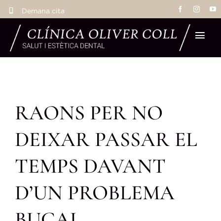
Skip
Demana cita
to
content
Tog
Navi
Inic
RAONS PER NO
Tr
DEIXAR PASSAR EL
Eq
TEMPS DAVANT
La 
D’UN PROBLEMA
Res
BUCAL