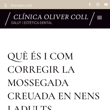
Skip
Demana cita
to
content
Tog
Navi
Inic
QUÈ ÉS I COM
Tr
CORREGIR LA
Eq
MOSSEGADA
La 
CREUADA EN NENS
Res
I ADULTS