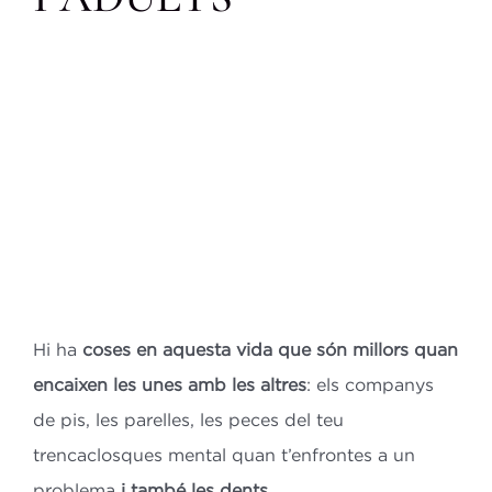
Bl
Co
ES
CA
Hi ha
coses en aquesta vida que són millors quan
encaixen les unes amb les altres
: els companys
de pis, les parelles, les peces del teu
trencaclosques mental quan t’enfrontes a un
problema
i també les dents
.