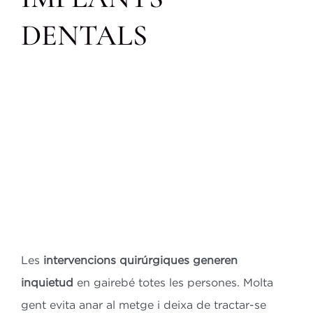
Bl
DENTALS
Co
ES
CA
Les
intervencions quirúrgiques generen
inquietud
en gairebé totes les persones. Molta
gent evita anar al metge i deixa de tractar-se