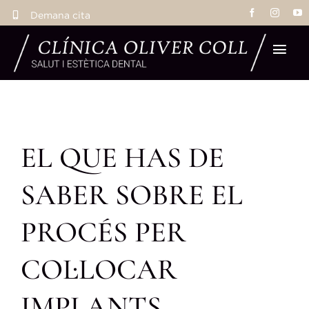
Skip
Demana cita
to
content
Tog
Navi
Inic
EL QUE HAS DE
Tr
SABER SOBRE EL
Eq
PROCÉS PER
La 
COL·LOCAR
Res
IMPLANTS