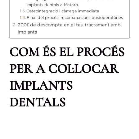
implants dentals a Mataró.
Osteointegració i càrrega immediata
Final del procés: recomanacions postoperatòries
200€ de descompte en el teu tractament amb
implants
COM ÉS EL PROCÉS
PER A COL·LOCAR
IMPLANTS
DENTALS