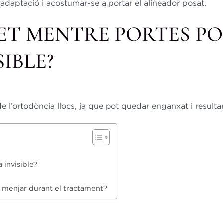
d’adaptació i acostumar-se a portar el alineador posat.
LET MENTRE PORTES P
IBLE?
l’ortodòncia llocs, ja que pot quedar enganxat i resultar m
 invisible?
c menjar durant el tractament?