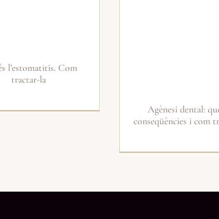
s l’estomatitis. Com
tractar-la
Agènesi dental: què
conseqüències i com tr