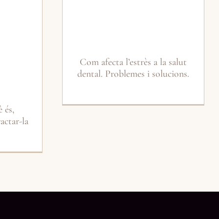
Com afecta l’estrès a la salut
dental. Problemes i solucions.
 és,
actar-la