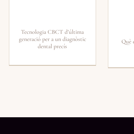
Tecnologia CBCT d’última
generació per a un diagnòstic
Què é
dental precís