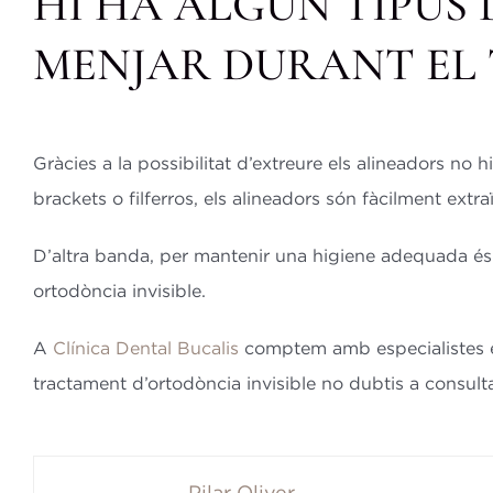
HI HA ALGUN TIPUS 
MENJAR DURANT EL
Gràcies a la possibilitat d’extreure els alineadors no
brackets o filferros, els alineadors són fàcilment extra
D’altra banda, per mantenir una higiene adequada és im
ortodòncia invisible.
A
Clínica Dental Bucalis
comptem amb especialistes
tractament d’ortodòncia invisible no dubtis a consult
Pilar Oliver