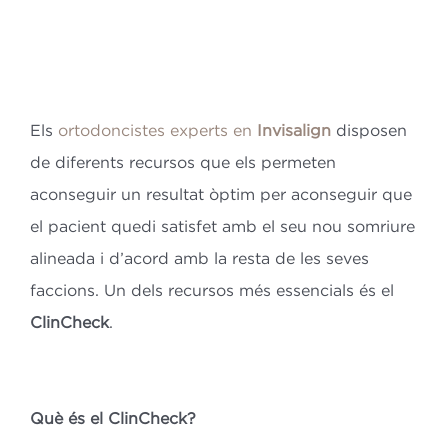
Bl
Co
Els
ortodoncistes experts en
Invisalign
disposen
ES
de diferents recursos que els permeten
aconseguir un resultat òptim per aconseguir que
el pacient quedi satisfet amb el seu nou somriure
CA
alineada i d’acord amb la resta de les seves
faccions. Un dels recursos més essencials és el
ClinCheck
.
Què és el ClinCheck?