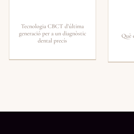
Tecnologia CBCT d’última
generació per a un diagnòstic
Què é
dental precís