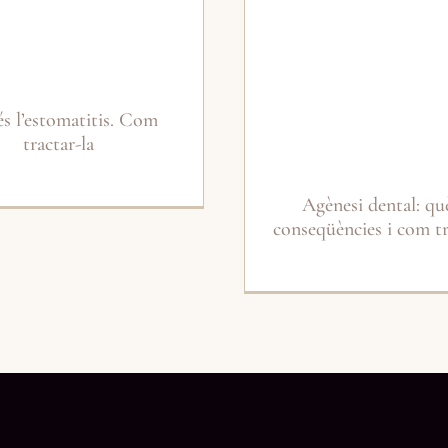
s l’estomatitis. Com
tractar-la
Agènesi dental: què
conseqüències i com tr