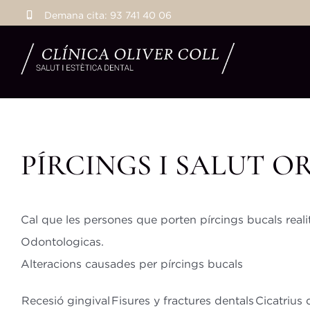
Skip
Demana cita:
93 741 40 06
to
content
PÍRCINGS I SALUT O
Cal que les persones que porten pírcings bucals reali
Odontologicas.
Alteracions causades per pírcings bucals
Recesió gingival
Fisures y fractures dentals
Cicatrius 