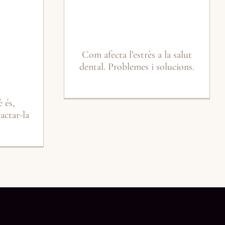
Com afecta l’estrès a la salut
dental. Problemes i solucions.
 és,
actar-la