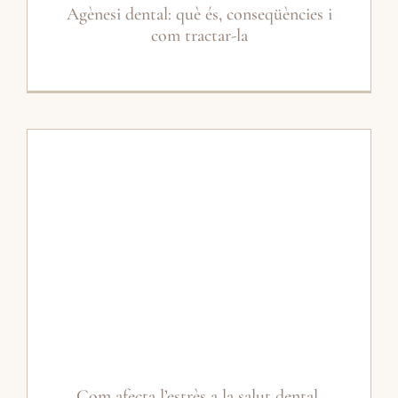
Agènesi dental: què és, conseqüències i
com tractar-la
Com afecta l’estrès a la salut dental.