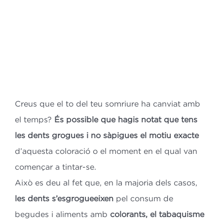
Bl
Co
ES
Creus que el to del teu somriure ha canviat amb
CA
el temps?
És possible que hagis notat que tens
les dents grogues i no sàpigues el motiu exacte
d’aquesta coloració o el moment en el qual van
començar a tintar-se.
Això es deu al fet que, en la majoria dels casos,
les dents s’esgrogueeixen
pel consum de
begudes i aliments amb
colorants, el tabaquisme