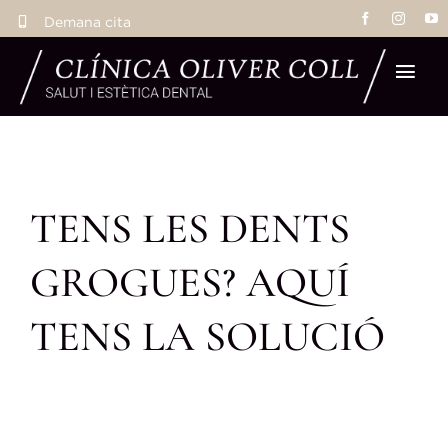
Skip
Demana cita
to
content
Tog
Navi
Inic
TENS LES DENTS
Tr
GROGUES? AQUÍ
Eq
TENS LA SOLUCIÓ
La 
Res