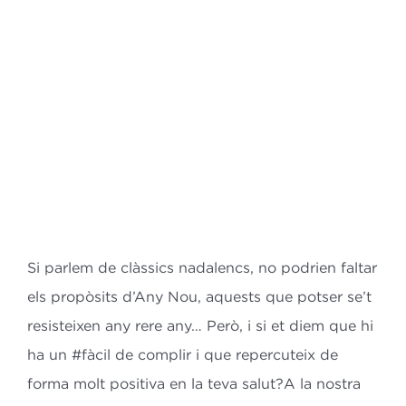
Bl
Co
ES
CA
Si parlem de clàssics nadalencs, no podrien faltar
els propòsits d’Any Nou,
aquests que potser se’t
resisteixen any rere any…
Però, i si et diem que hi
ha un
#fàcil de complir i que repercuteix de
forma molt positiva en la teva salut?
A la nostra