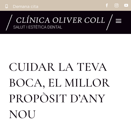
Skip
Demana cita
to
content
Tog
Navi
Inic
CUIDAR LA TEVA
Tr
BOCA, EL MILLOR
Eq
PROPÒSIT D’ANY
La 
NOU
Res