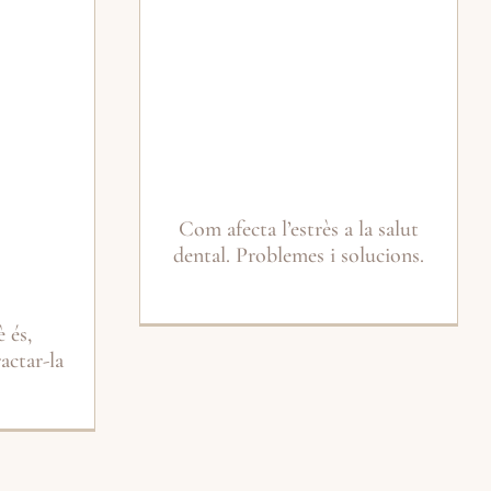
Com afecta l’estrès a la salut
dental. Problemes i solucions.
 és,
actar-la