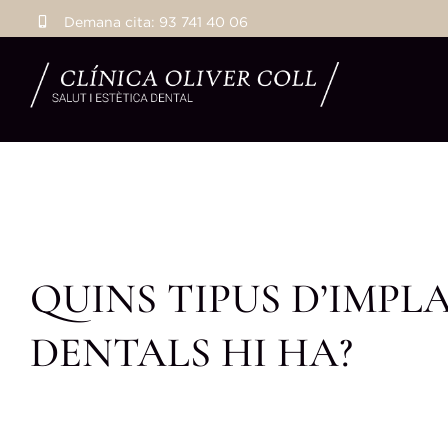
Skip
Demana cita:
93 741 40 06
to
content
QUINS TIPUS D’IMPL
DENTALS HI HA?