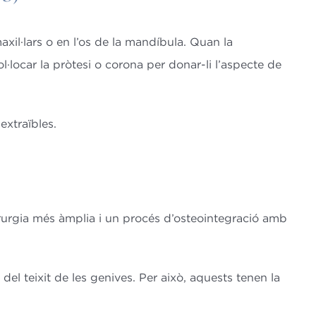
xil·lars o en l’os de la mandíbula. Quan la
ol·locar la pròtesi o corona per donar-li l’aspecte de
extraïbles.
irurgia més àmplia i un procés d’osteointegració amb
el teixit de les genives. Per això, aquests tenen la