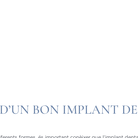
D’UN BON IMPLANT D
ferents formes, és important conèixer que l’implant dental 