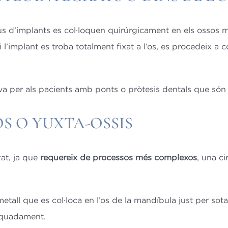
us d’implants es col·loquen quirúrgicament en els ossos ma
i l’implant es troba totalment fixat a l’os, es procedeix a c
va per als pacients amb ponts o pròtesis dentals que són 
S O YUXTA-OSSIS
at, ja que
requereix de processos més complexos
, una c
all que es col·loca en l’os de la mandíbula just per sota d
dequadament.