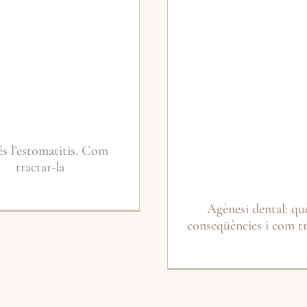
s l’estomatitis. Com
tractar-la
Agènesi dental: què
conseqüències i com tr