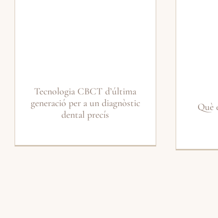
Tecnologia CBCT d’última
generació per a un diagnòstic
Què é
dental precís