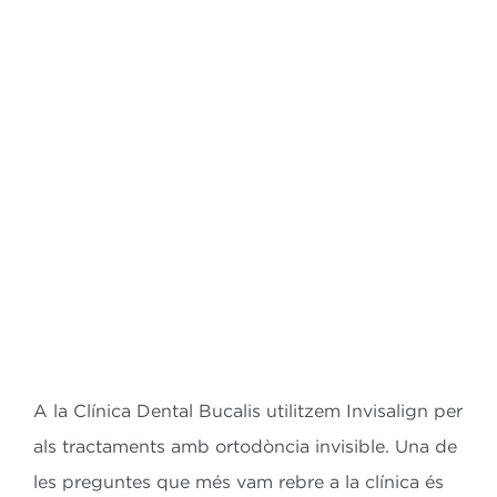
Bl
Co
ES
CA
A la Clínica Dental Bucalis utilitzem Invisalign per
als tractaments amb ortodòncia invisible. Una de
les preguntes que més vam rebre a la clínica és