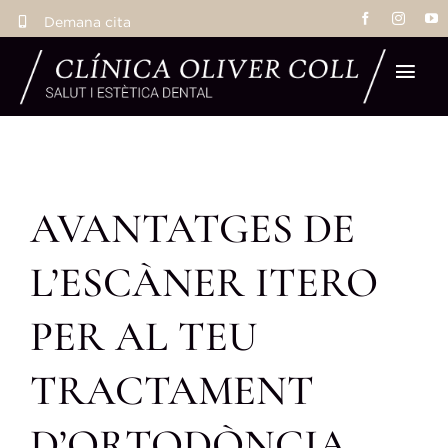
Skip
Demana cita
to
content
Tog
Navi
Inic
AVANTATGES DE
Tr
L’ESCÀNER ITERO
Eq
PER AL TEU
La 
TRACTAMENT
Res
D’ORTODÒNCIA