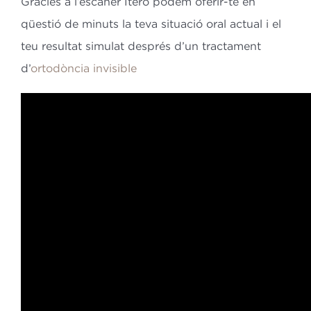
Gràcies a l’escàner Itero podem oferir-te en
qüestió de minuts la teva situació oral actual i el
teu resultat simulat després d’un tractament
d’
ortodòncia invisible