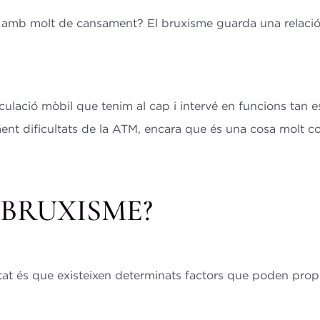
e amb molt de cansament? El bruxisme guarda una relació
ulació mòbil que tenim al cap i intervé en funcions tan es
nt dificultats de la ATM, encara que és una cosa molt 
 BRUXISME?
tat és que existeixen determinats factors que poden propi