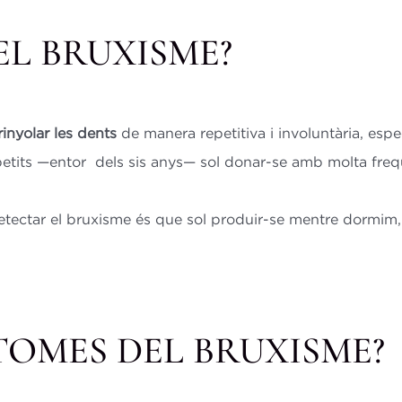
EL BRUXISME?
rinyolar les dents
de manera repetitiva i involuntària, esp
etits —entor dels sis anys— sol donar-se amb molta freqü
detectar el bruxisme és que sol produir-se mentre dormim,
TOMES DEL BRUXISME?