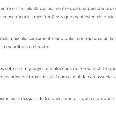
entre els 15 i els 35 quilos, mentre que una persona bruxi
les conseqüències més freqüents que manifesten els paci
a dels músculs: cansament mandibular, contractures en la 
la mandíbula o el rostre.
tes sofreixin migranyes o maldecaps de forma molt freqüe
vocades pel bruxisme, així com el mal de cap associat a 
uxisme és el desgast de les peces dentals, que es produei