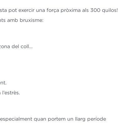
sta pot exercir una força pròxima als 300 quilos!
ents amb bruxisme:
zona del coll…
nt.
l’estrès.
x especialment quan portem un llarg període