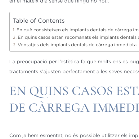
en el mateix dia sense que ningú ho noti.
Table of Contents
En què consisteixen els implants dentals de càrrega i
En quins casos estan recomanats els implants dentals
Ventatjes dels implants dentals de càrrega inmediata
La preocupació per l’estètica fa que molts ens es pu
tractaments s’ajusten perfectament a les seves necess
EN QUINS CASOS ES
DE CÀRREGA IMMEDI
Com ja hem esmentat, no és possible utilitzar els imp