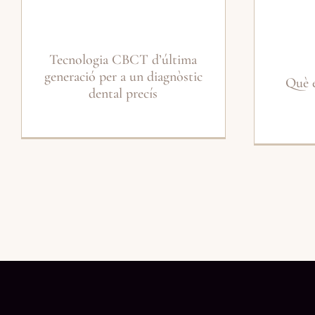
Tecnologia CBCT d’última
generació per a un diagnòstic
Què é
dental precís