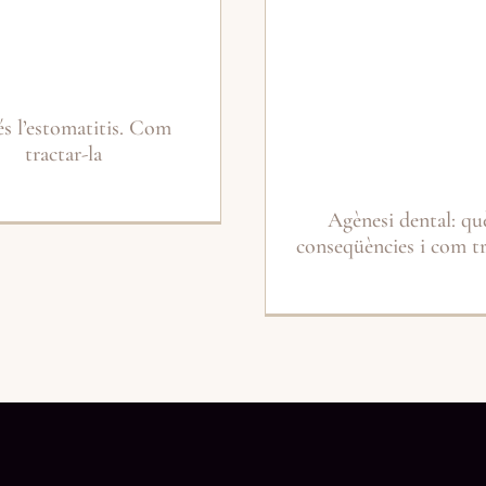
s l’estomatitis. Com
tractar-la
Agènesi dental: què
conseqüències i com tr