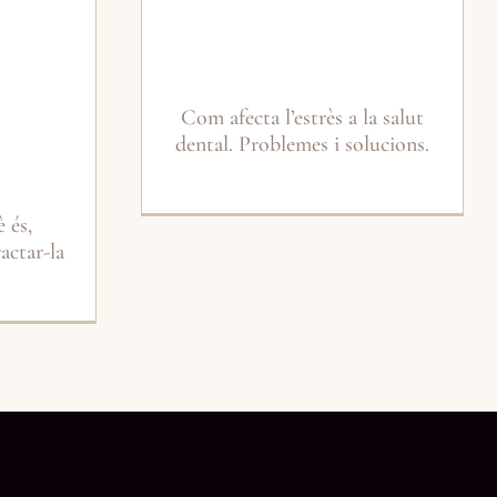
Com afecta l’estrès a la salut
dental. Problemes i solucions.
 és,
actar-la