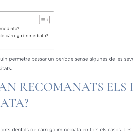
mmediata?
 de càrrega immediata?
guin permetre passar un període sense algunes de les se
itats.
TAN RECOMANATS ELS 
ATA?
lants dentals de càrrega immediata en tots els casos. Les