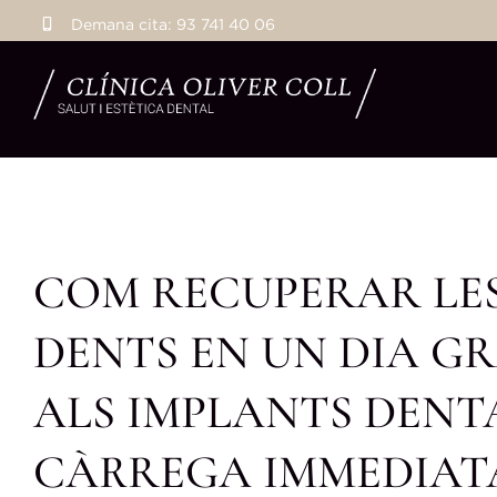
Skip
Demana cita:
93 741 40 06
to
content
COM RECUPERAR LES
DENTS EN UN DIA GR
ALS IMPLANTS DENT
CÀRREGA IMMEDIAT